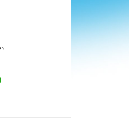
.
——————-
69