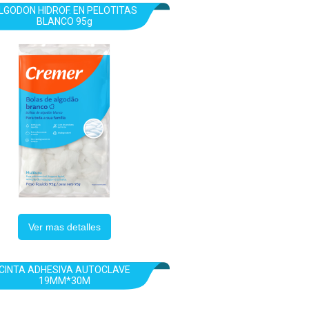
LGODON HIDROF. EN PELOTITAS
BLANCO 95g
Ver mas detalles
CINTA ADHESIVA AUTOCLAVE
19MM*30M