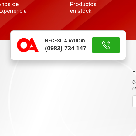
Años de
Productos
Experiencia
en stock
NECESITA AYUDA?
(0983) 734 147
T
C
0