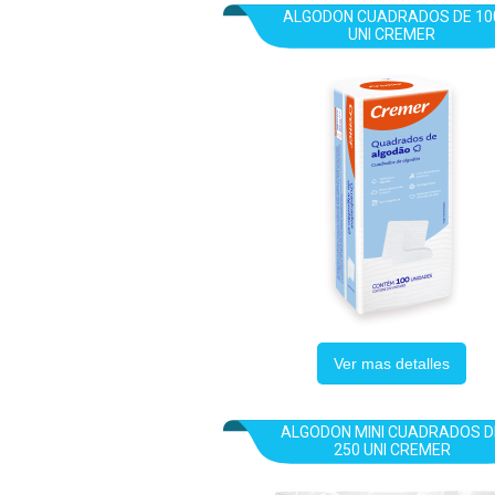
ALGODON CUADRADOS DE 10
UNI CREMER
Ver mas detalles
ALGODON MINI CUADRADOS D
250 UNI CREMER