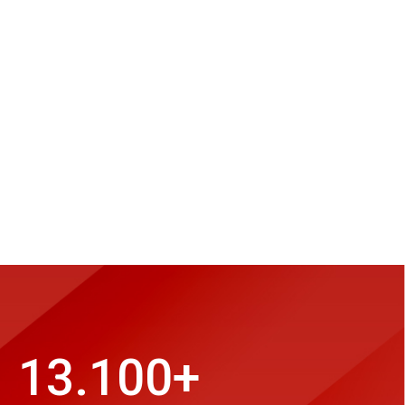
13.100
+