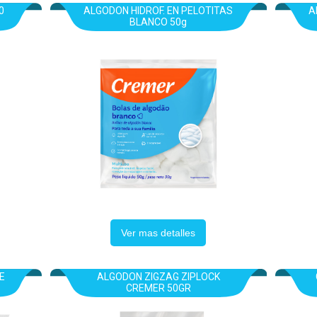
0
ALGODON HIDROF. EN PELOTITAS
A
BLANCO 50g
Ver mas detalles
E
ALGODON ZIGZAG ZIPLOCK
CREMER 50GR