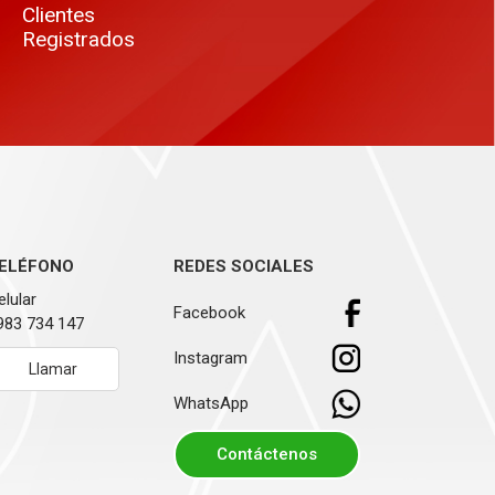
Clientes
Registrados
ELÉFONO
REDES SOCIALES
elular
Facebook
983 734 147
Instagram
Llamar
WhatsApp
Contáctenos