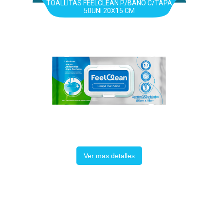
TOALLITAS FEELCLEAN P/BAÑO C/TAPA
50UNI 20X15 CM
Ver mas detalles