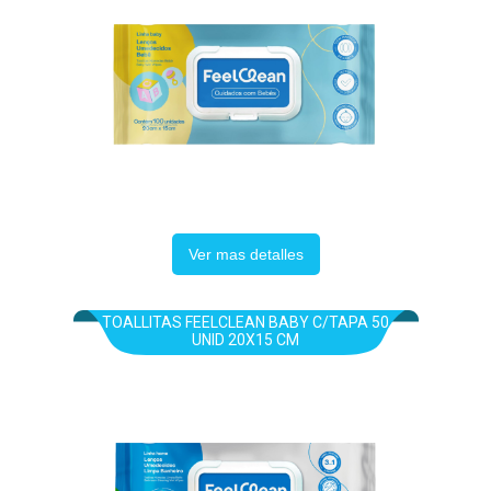
Ver mas detalles
TOALLITAS FEELCLEAN BABY C/TAPA 50
UNID 20X15 CM