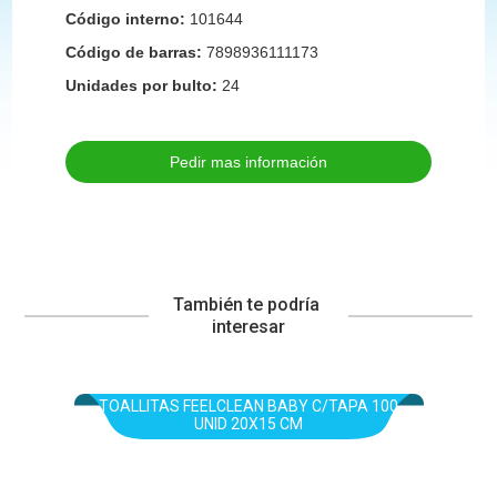
Código interno:
101644
Código de barras:
7898936111173
Unidades por bulto:
24
Pedir mas información
También te podría 
interesar
TOALLITAS FEELCLEAN BABY C/TAPA 100
UNID 20X15 CM