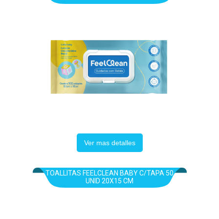
Ver mas detalles
TOALLITAS FEELCLEAN BABY C/TAPA 50
UNID 20X15 CM