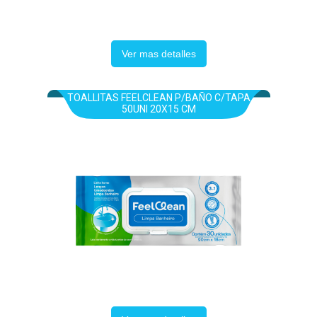
Ver mas detalles
TOALLITAS FEELCLEAN P/BAÑO C/TAPA
50UNI 20X15 CM