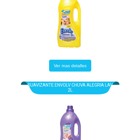
Ver mas detalles
SUAVIZANTE ENVOLV CHUVA ALEGRIA LAV
2L