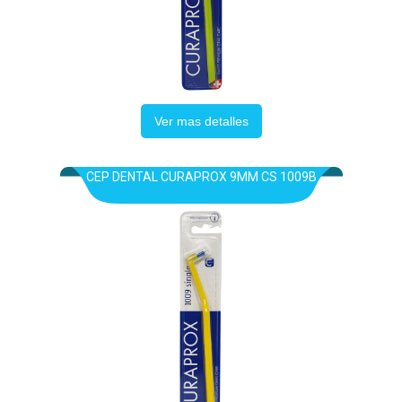
Ver mas detalles
CEP DENTAL CURAPROX 9MM CS 1009B