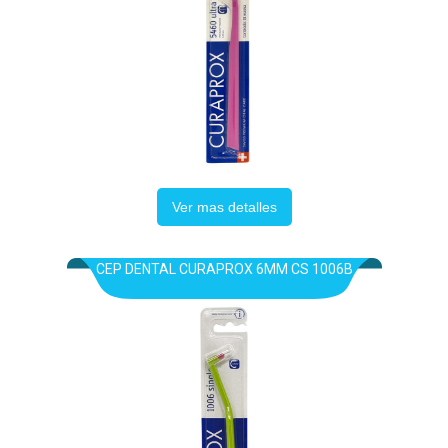
Ver mas detalles
CEP DENTAL CURAPROX 6MM CS 1006B