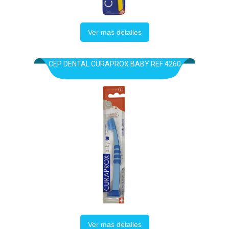
Ver mas detalles
CEP DENTAL CURAPROX BABY REF 4260
Ver mas detalles