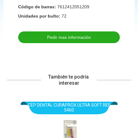
Código de barras:
7612412051209
Unidades por bulto:
72
Pedir mas información
También te podría 
interesar
CEP DENTAL CURAPROX ULTRA SOFT REF
5460