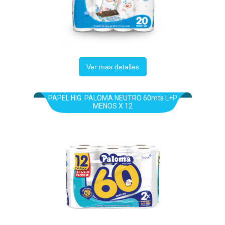
Ver mas detalles
PAPEL HIG. PALOMA NEUTRO 60mts L+P
MENOS X 12