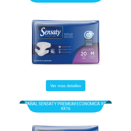
Ver mas detalles
PAÑAL SENSATY PREMIUM ECONOMICA XG
4X16