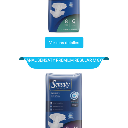
Ver mas detalles
PAÑAL SENSATY PREMIUM REGULAR M 8X8