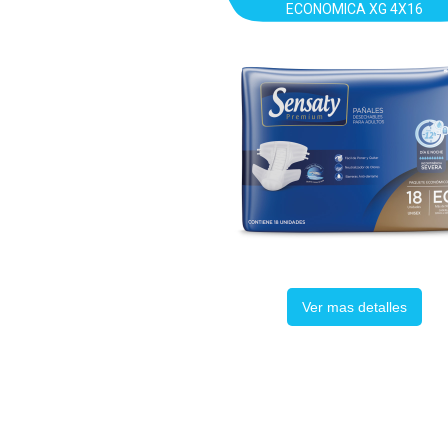
ECONOMICA XG 4X16
Ver mas detalles