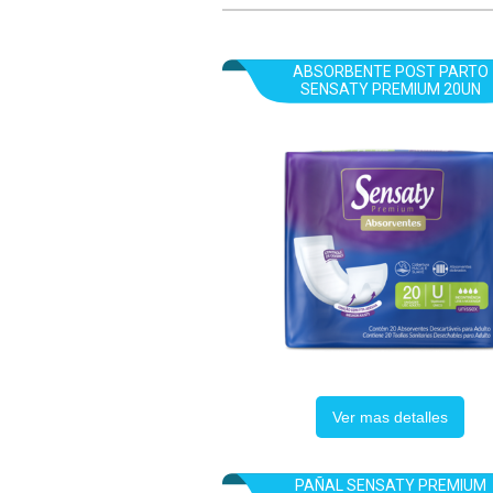
ABSORBENTE POST PARTO
SENSATY PREMIUM 20UN
Ver mas detalles
PAÑAL SENSATY PREMIUM