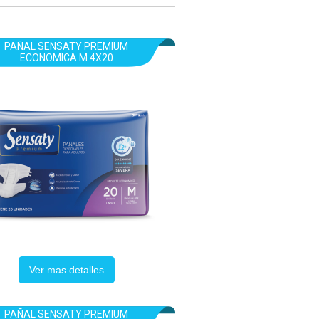
PAÑAL SENSATY PREMIUM
ECONOMICA M 4X20
Ver mas detalles
PAÑAL SENSATY PREMIUM