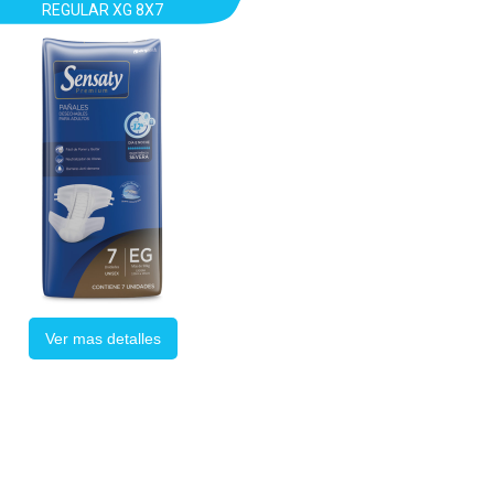
REGULAR XG 8X7
Ver mas detalles