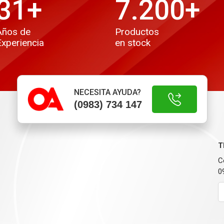
31
+
7.200
+
Años de
Productos
Experiencia
en stock
NECESITA AYUDA?
(0983) 734 147
T
C
0