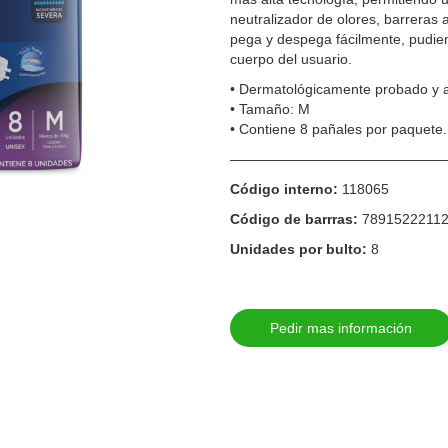
neutralizador de olores, barreras a
pega y despega fácilmente, pudie
cuerpo del usuario.
•⁠ ⁠Dermatológicamente probado y 
•⁠ ⁠Tamaño: M
•⁠ ⁠Contiene 8 pañales por paquete.
————————————————
Código interno:
118065
Código de barrras:
7891522211
Unidades por bulto:
8
Pedir mas información