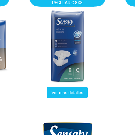
REGULAR G 8X8
Ver mas detalles