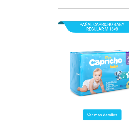
PAÑAL CAPRICHO BABY
REGULAR M 16×8
Ver mas detalles