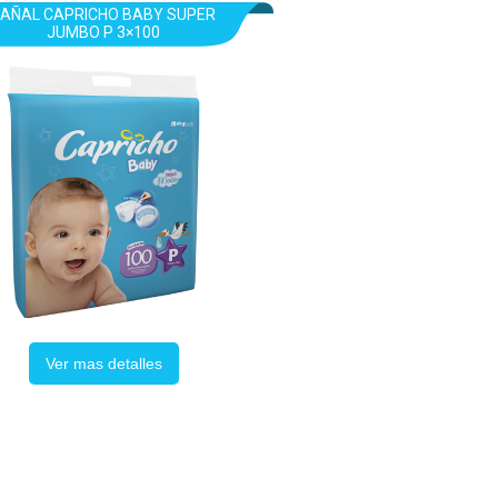
PAÑAL CAPRICHO BABY SUPER
JUMBO P 3×100
Ver mas detalles