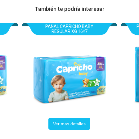
También te podría interesar
PAÑAL CAPRICHO BABY
REGULAR XG 16×7
Ver mas detalles