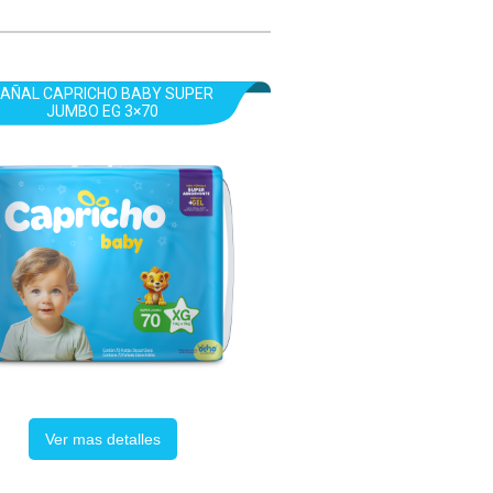
PAÑAL CAPRICHO BABY SUPER
JUMBO EG 3×70
Ver mas detalles