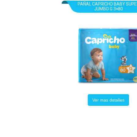
PAÑAL CAPRICHO BABY SUPE
JUMBO G 3×80
Ver mas detalles