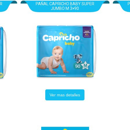
R
PAÑAL CAPRICHO BABY SUPER
JUMBO M 3×90
Ver mas detalles