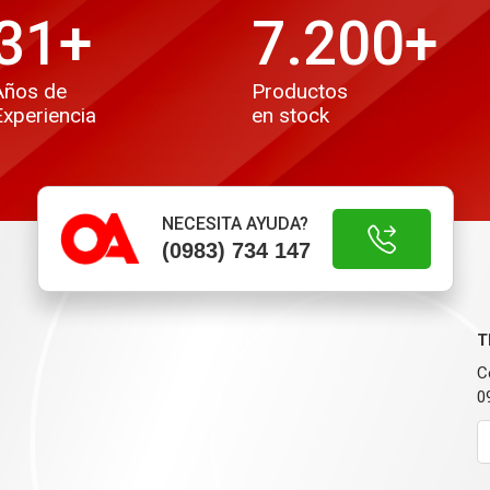
31
+
7.200
+
Años de
Productos
Experiencia
en stock
NECESITA AYUDA?
(0983) 734 147
T
C
0