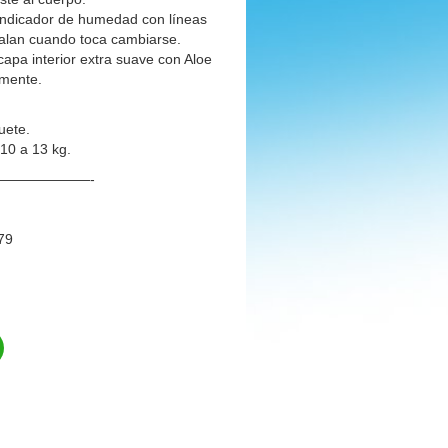
 indicador de humedad con líneas
alan cuando toca cambiarse.
capa interior extra suave con Aloe
amente.
uete.
10 a 13 kg.
——————-
79