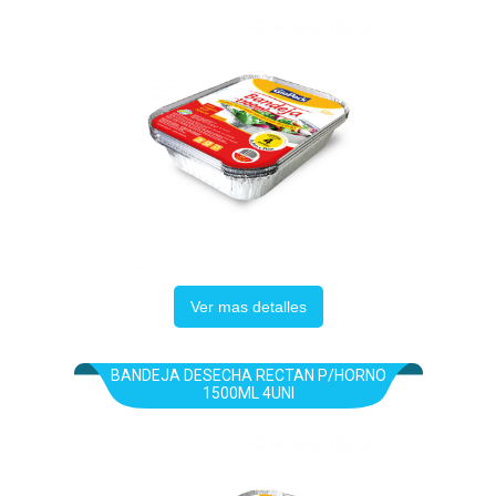
Ver mas detalles
BANDEJA DESECHA RECTAN P/HORNO
1500ML 4UNI