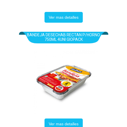
Ver mas detalles
BANDEJA DESECHAB RECTAN P/HORNO
750ML 4UNI GIOPACK
Ver mas detalles