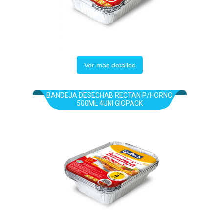
Ver mas detalles
BANDEJA DESECHAB RECTAN P/HORNO
500ML 4UNI GIOPACK