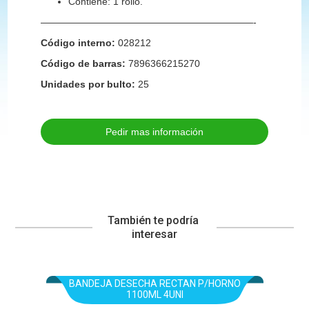
Contiene: 1 rollo.
——————————————————————-
Código interno:
028212
Código de barras:
7896366215270
Unidades por bulto:
25
Pedir mas información
También te podría 
interesar
BANDEJA DESECHA RECTAN P/HORNO
1100ML 4UNI