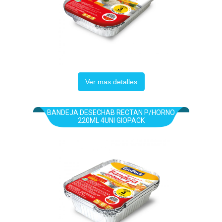
Ver mas detalles
BANDEJA DESECHAB RECTAN P/HORNO
220ML 4UNI GIOPACK