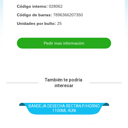
Código interno:
028062
Código de barras:
7896366207350
Unidades por bulto:
25
Pedir mas información
También te podría 
interesar
BANDEJA DESECHA RECTAN P/HORNO
1100ML 4UNI