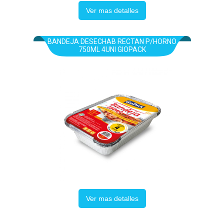
Ver mas detalles
BANDEJA DESECHAB RECTAN P/HORNO
750ML 4UNI GIOPACK
Ver mas detalles