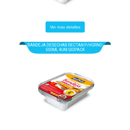
Ver mas detalles
BANDEJA DESECHAB RECTAN P/HORNO
500ML 4UNI GIOPACK