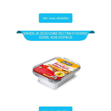
Ver mas detalles
BANDEJA DESECHAB RECTAN P/HORNO
500ML 4UNI GIOPACK