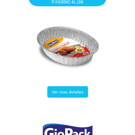
P/HORNO 4L UNI
Ver mas detalles