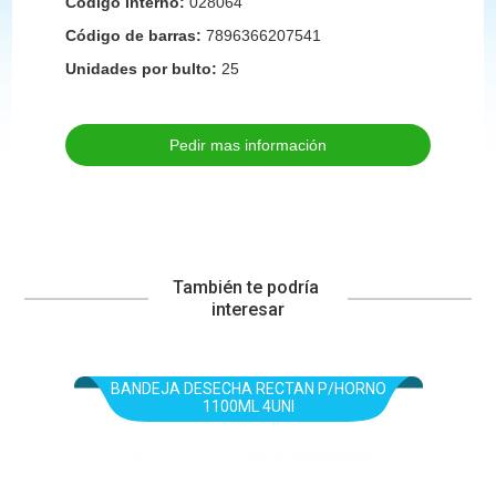
Código interno:
028064
Código de barras:
7896366207541
Unidades por bulto:
25
Pedir mas información
También te podría 
interesar
BANDEJA DESECHA RECTAN P/HORNO
1100ML 4UNI