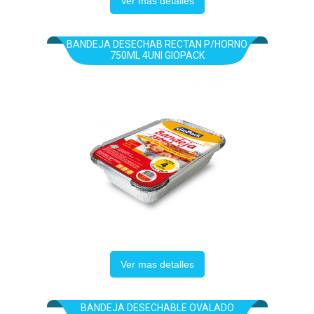
Ver mas detalles
BANDEJA DESECHAB RECTAN P/HORNO
750ML 4UNI GIOPACK
Ver mas detalles
BANDEJA DESECHABLE OVALADO