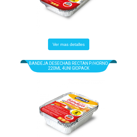
Ver mas detalles
BANDEJA DESECHAB RECTAN P/HORNO
220ML 4UNI GIOPACK