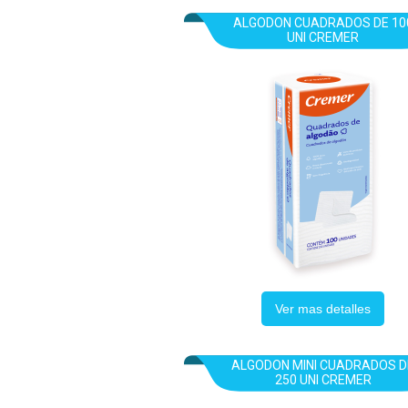
ALGODON CUADRADOS DE 10
UNI CREMER
Ver mas detalles
ALGODON MINI CUADRADOS D
250 UNI CREMER