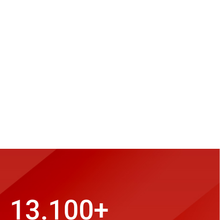
13.100
+