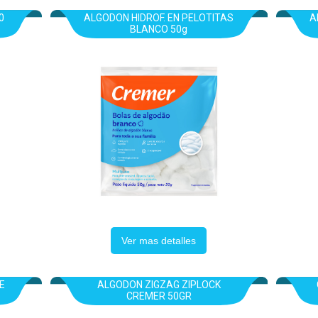
0
ALGODON HIDROF. EN PELOTITAS
A
BLANCO 50g
Ver mas detalles
E
ALGODON ZIGZAG ZIPLOCK
CREMER 50GR