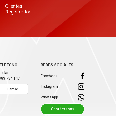
Clientes
Registrados
ELÉFONO
REDES SOCIALES
elular
Facebook
983 734 147
Instagram
Llamar
WhatsApp
Contáctenos