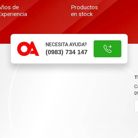
Años de
Productos
Experiencia
en stock
NECESITA AYUDA?
(0983) 734 147
T
C
0