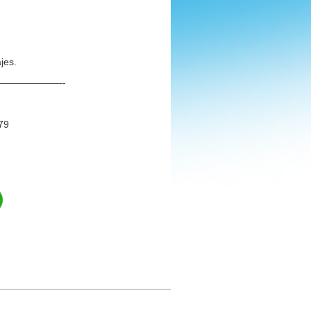
jes.
——————-
79