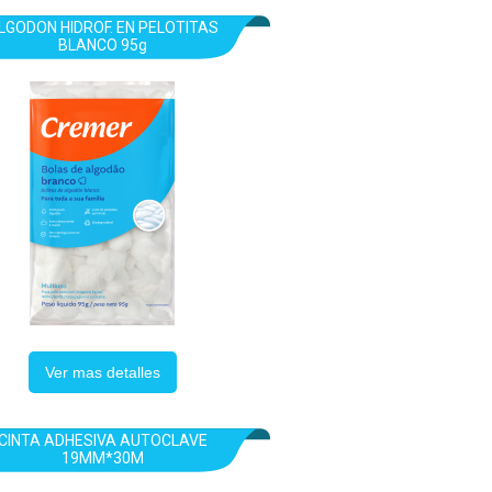
LGODON HIDROF. EN PELOTITAS
BLANCO 95g
Ver mas detalles
CINTA ADHESIVA AUTOCLAVE
19MM*30M