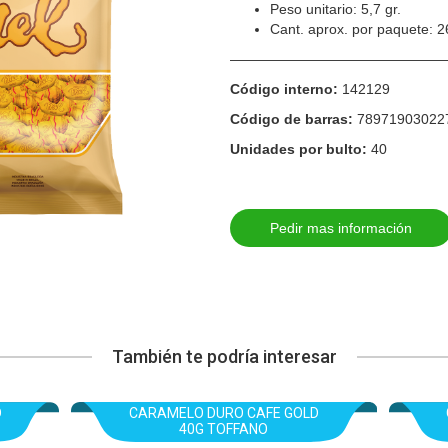
Peso unitario: 5,7 gr.
Cant. aprox. por paquete: 2
————————————————
Código interno:
142129
Código de barras:
78971903022
Unidades por bulto:
40
Pedir mas información
También te podría interesar
D
CARAMELO DURO CAFE GOLD
40G TOFFANO