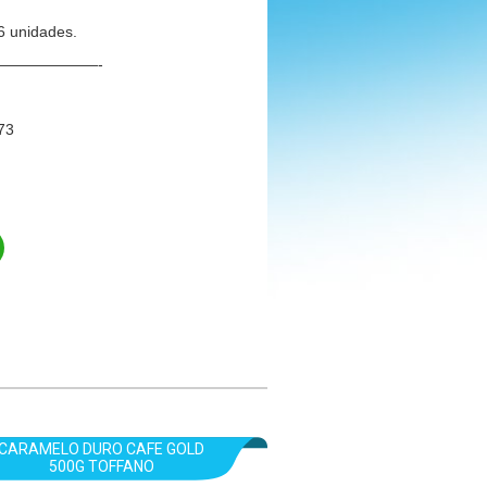
6 unidades.
——————-
73
CARAMELO DURO CAFE GOLD
500G TOFFANO