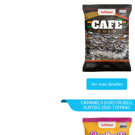
Ver mas detalles
CARAMELO DURO FRUBELL
SURTIDO 250G TOFFANO