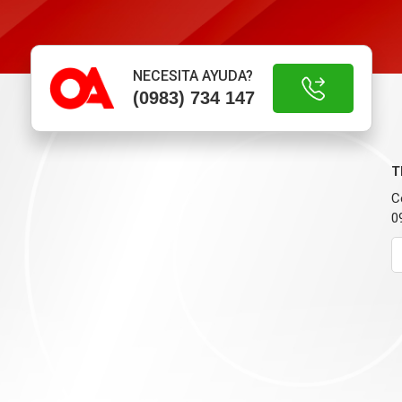
NECESITA AYUDA?
(0983) 734 147
T
C
0