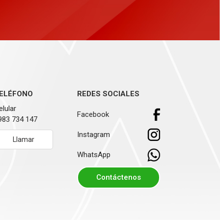
ELÉFONO
REDES SOCIALES
elular
Facebook
983 734 147
Instagram
Llamar
WhatsApp
Contáctenos