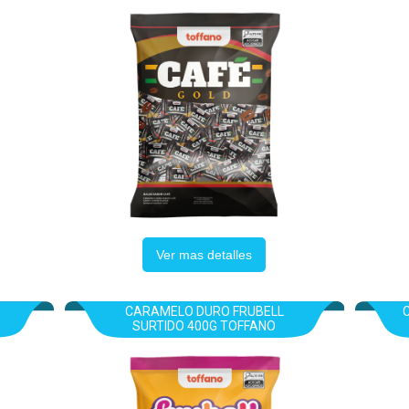
Ver mas detalles
CARAMELO DURO FRUBELL
SURTIDO 400G TOFFANO