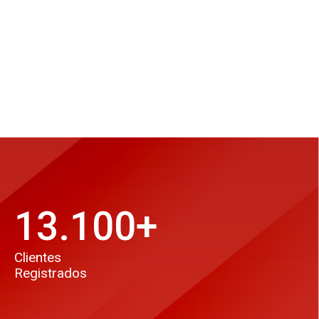
13.100
+
Clientes
Registrados