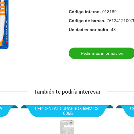
————————————————
Código interno:
018189
Código de barras:
76124121007
Unidades por bulto:
48
Pedir mas información
También te podría interesar
A
CEP DENTAL CURAPROX 6MM CS
C
1006B