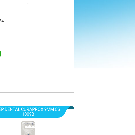
——————-
54
EP DENTAL CURAPROX 9MM CS
1009B