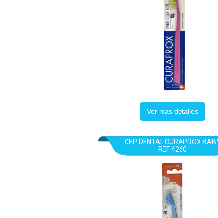
Ver mas detalles
CEP DENTAL CURAPROX BAB
REF 4260