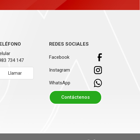
ELÉFONO
REDES SOCIALES
elular
Facebook
983 734 147
Instagram
Llamar
WhatsApp
Contáctenos