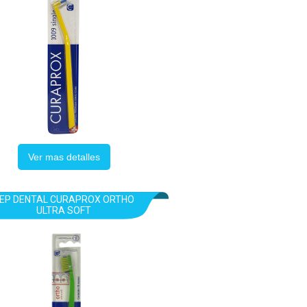
Ver mas detalles
EP DENTAL CURAPROX ORTHO
ULTRA SOFT