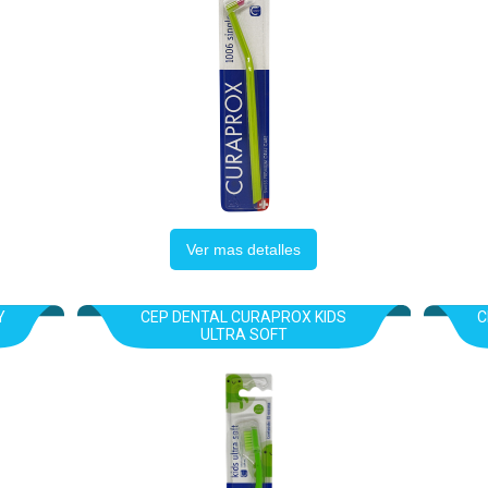
Ver mas detalles
Y
CEP DENTAL CURAPROX KIDS
C
ULTRA SOFT