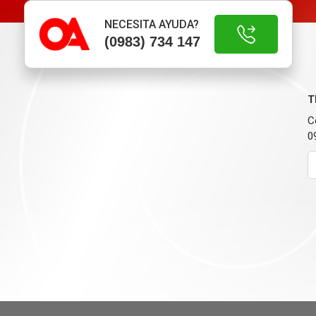
NECESITA AYUDA?
(0983) 734 147
T
C
0