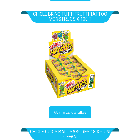
CHICLE BRINQ TUTTI FRUTTI TATTOO
MONSTRUOS X 100 T
Ver mas detalles
CHICLE GUD´S BALL SABORES 18 X 6 UNI
TOFFANO