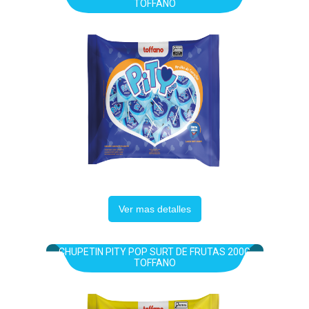
TOFFANO
Ver mas detalles
CHUPETIN PITY POP SURT DE FRUTAS 200G
TOFFANO