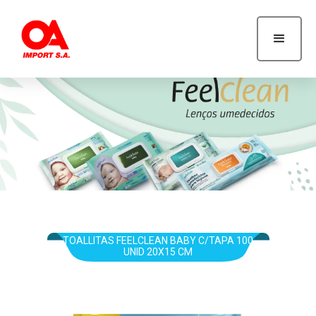
FeelClean
TOALLITAS FEELCLEAN BABY C/TAPA 100
UNID 20X15 CM