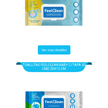
Ver mas detalles
TOALLITAS FEELCLEAN BABY C/TAPA 50
UNID 20X15 CM