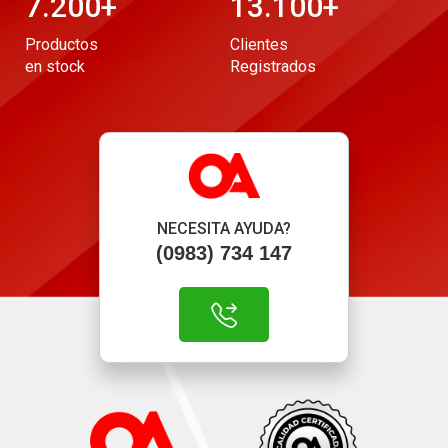
7.200
+
13.100
+
Productos
Clientes
en stock
Registrados
NECESITA AYUDA?
(0983) 734 147