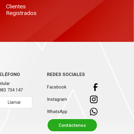
Clientes
Registrados
ELÉFONO
REDES SOCIALES
elular
Facebook
983 734 147
Instagram
Llamar
WhatsApp
Contáctenos