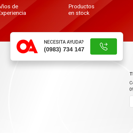
Años de
Productos
Experiencia
en stock
NECESITA AYUDA?
(0983) 734 147
T
C
0