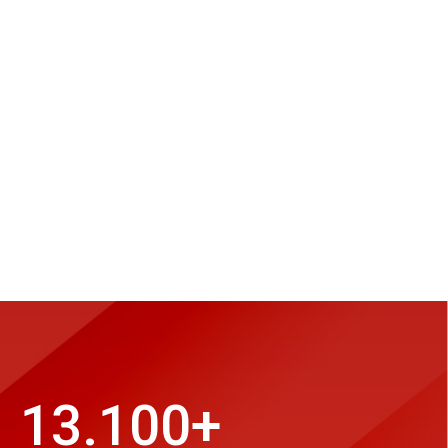
13.100
+