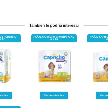
También te podría interesar
O SHORTINHO
PAÑAL CAPRICHO SHORTINHO XG
PAÑAL CAPRI
X 22
6 X 26
6
etalles
Ver mas detalles
Ver ma