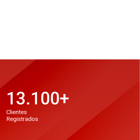
13.100
+
Clientes
Registrados