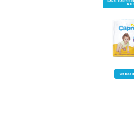
PAÑAL CAPRICHO
6 X 
Ver mas d