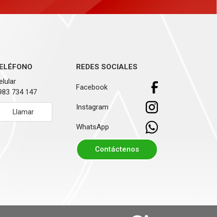
ELÉFONO
REDES SOCIALES
elular
Facebook
983 734 147
Instagram
Llamar
WhatsApp
Contáctenos