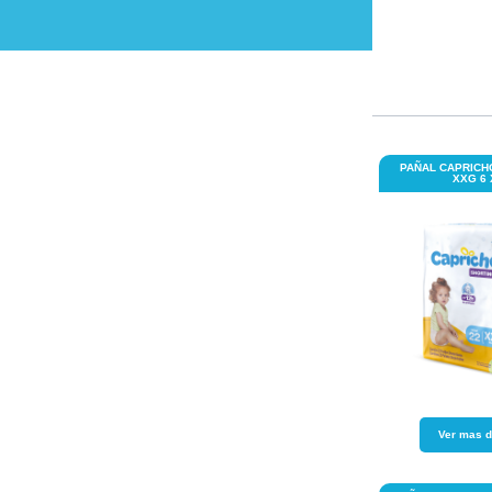
PAÑAL CAPRICH
XXG 6 
Ver mas d