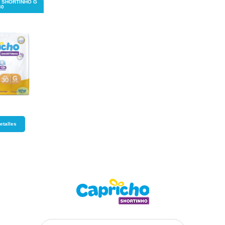
 SHORTINHO G
30
etalles