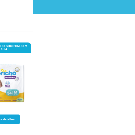
CHO SHORTINHO M
 X 34
s detalles