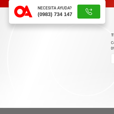
NECESITA AYUDA?
(0983) 734 147
T
C
0